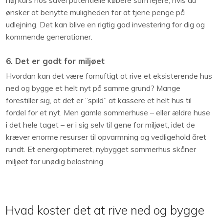
høj kurs hos såvel potentielle købere som lejere, hvis du
ønsker at benytte muligheden for at tjene penge på
udlejning. Det kan blive en rigtig god investering for dig og
kommende generationer.
6. Det er godt for miljøet
Hvordan kan det være fornuftigt at rive et eksisterende hus
ned og bygge et helt nyt på samme grund? Mange
forestiller sig, at det er ”spild” at kassere et helt hus til
fordel for et nyt. Men gamle sommerhuse – eller ældre huse
i det hele taget – er i sig selv til gene for miljøet, idet de
kræver enorme resurser til opvarmning og vedligehold året
rundt. Et energioptimeret, nybygget sommerhus skåner
miljøet for unødig belastning.
Hvad koster det at rive ned og bygge