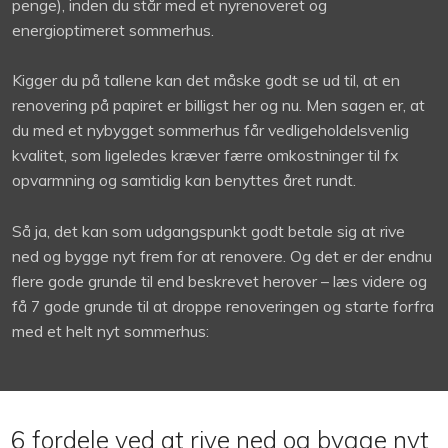
penge), inden du står med et nyrenoveret og
energioptimeret sommerhus.
Kigger du på tallene kan det måske godt se ud til, at en
renovering på papiret er billigst her og nu. Men sagen er, at
du med et nybygget sommerhus får vedligeholdelsvenlig
kvalitet, som ligeledes kræver færre omkostninger til fx
opvarmning og samtidig kan benyttes året rundt.
Så ja, det kan som udgangspunkt godt betale sig at rive
ned og bygge nyt frem for at renovere. Og det er der endnu
flere gode grunde til end beskrevet herover – læs videre og
få 7 gode grunde til at droppe renoveringen og starte forfra
med et helt nyt sommerhus:
6 fordele ved at rive ned og bygge nyt