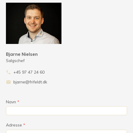
Bjarne Nielsen
Salgschef
+45 97 47 24 60
phone
bjarne@frifeldt.dk
mail
Navn
*
Adresse
*