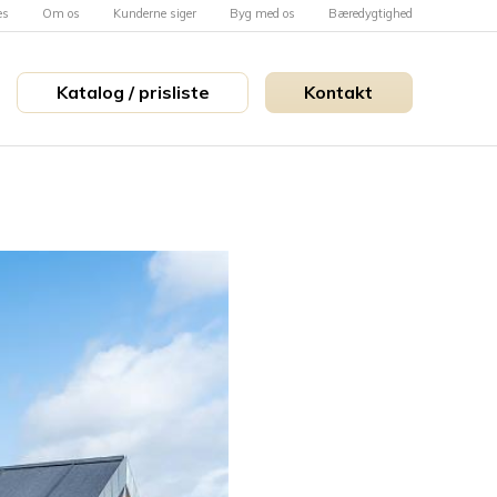
es
Om os
Kunderne siger
Byg med os
Bæredygtighed
Katalog / prisliste
Kontakt