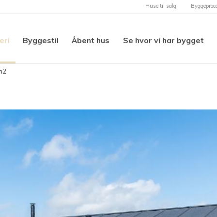
Huse til salg
Byggeproc
eri
Byggestil
Åbent hus
Se hvor vi har bygget
m2