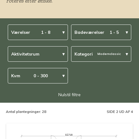
roteres efter ønske.
Værelser
1 - 8
▾
Badeværelser
1 - 5
▾
Aktivitetsrum
▾
Kategori
▾
Modernclassic
Kvm
0 - 300
▾
Nulstil filtre
Antal plantegninger: 28
SIDE 2 UD AF
4