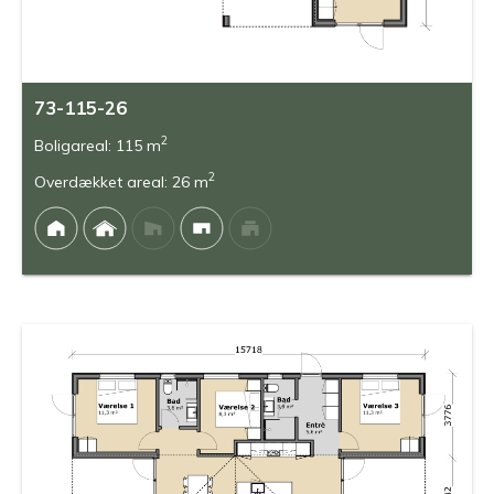
73-115-26
2
Boligareal: 115 m
2
Overdækket areal: 26 m