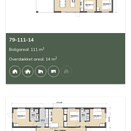
79-111-14
2
Boligareal: 111 m
2
Overdækket areal: 14 m