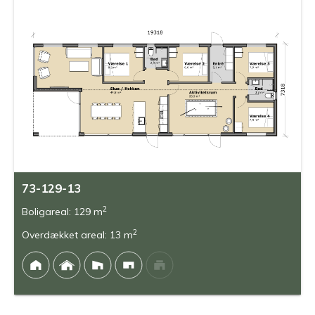
73-129-13
2
Boligareal: 129 m
2
Overdækket areal: 13 m