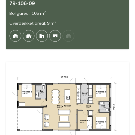
79-106-09
2
Boligareal: 106 m
2
Overdækket areal: 9 m