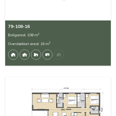
79-108-16
2
Boligareal: 108 m
2
Overdækket areal: 16 m