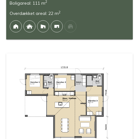
2
Boligareal: 111 m
2
Overdækket areal: 22 m