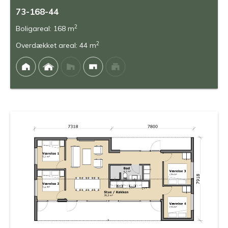
73-168-44
2
Boligareal: 168 m
2
Overdækket areal: 44 m