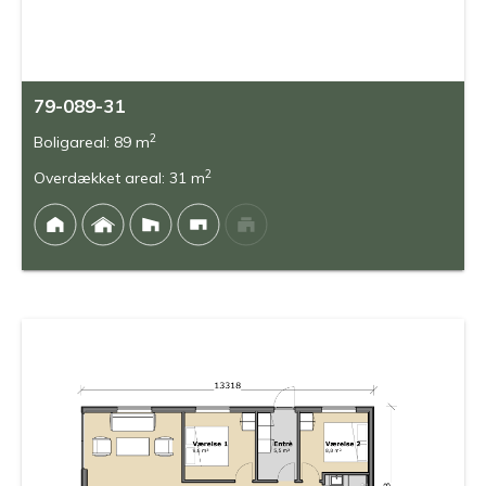
79-089-31
2
Boligareal: 89 m
2
Overdækket areal: 31 m