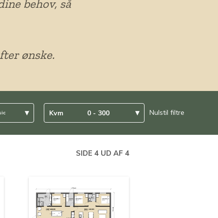
dine behov, så
fter ønske.
▾
▾
Nulstil filtre
Kvm
0 - 300
sic
SIDE 4 UD AF
4