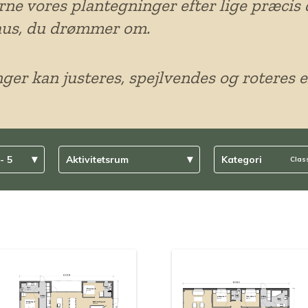
rne vores plantegninger efter lige præcis 
hus, du drømmer om.
ger kan justeres, spejlvendes og roteres e
▾
▾
- 5
Aktivitetsrum
Kategori
Clas