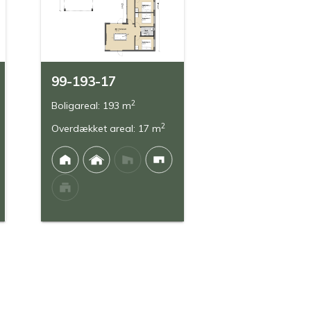
99-193-17
2
Boligareal: 193 m
2
Overdækket areal: 17 m