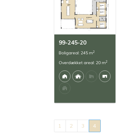
99-245-20
2
Boligareal: 245 m
2
Overdækket areal: 20 m
1
2
3
4