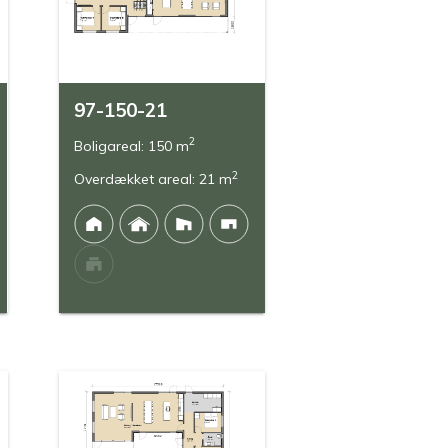
97-150-21
2
Boligareal: 150 m
2
Overdækket areal: 21 m