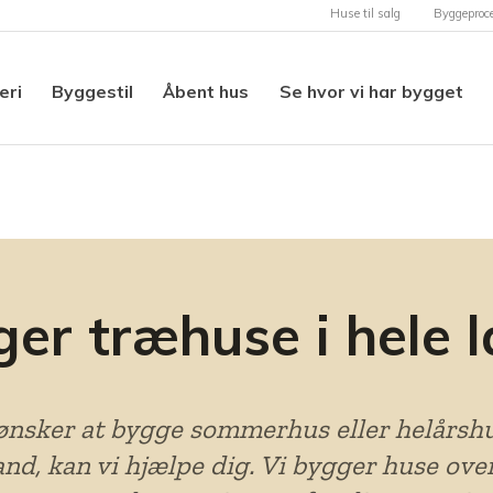
Huse til salg
Byggeproc
eri
Byggestil
Åbent hus
Se hvor vi har bygget
ger træhuse i hele 
nsker at bygge sommerhus eller helårshus
and, kan vi hjælpe dig. Vi bygger huse ov