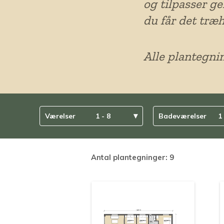
og tilpasser ge
du får det træ
Alle plantegnin
▾
Værelser
1 - 8
Badeværelser
1 
Antal plantegninger: 9