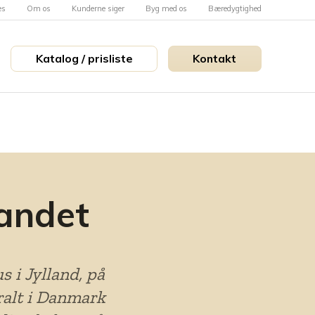
es
Om os
Kunderne siger
Byg med os
Bæredygtighed
Katalog / prisliste
Kontakt
landet
 i Jylland, på
eralt i Danmark