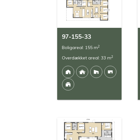
97-155-33
2
Boligareal: 155 m
2
Overdækket areal: 33 m