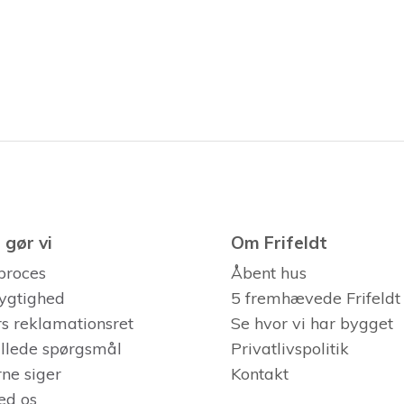
gør vi
Om Frifeldt
proces
Åbent hus
ygtighed
5 fremhævede Frifeldt
s reklamationsret
Se hvor vi har bygget
tillede spørgsmål
Privatlivspolitik
ne siger
Kontakt
ed os