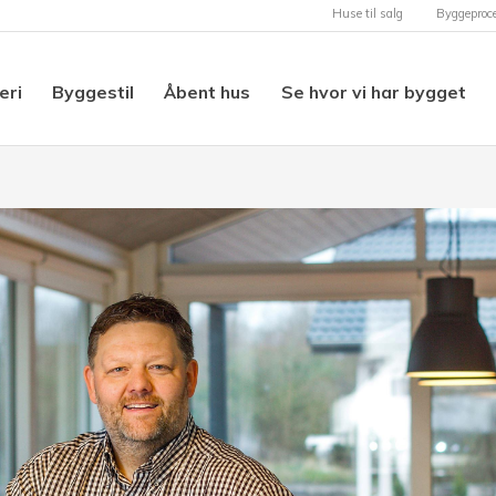
Huse til salg
Byggeproc
eri
Byggestil
Åbent hus
Se hvor vi har bygget