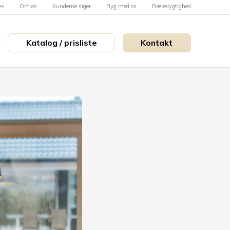
es
Om os
Kunderne siger
Byg med os
Bæredygtighed
Katalog / prisliste
Kontakt