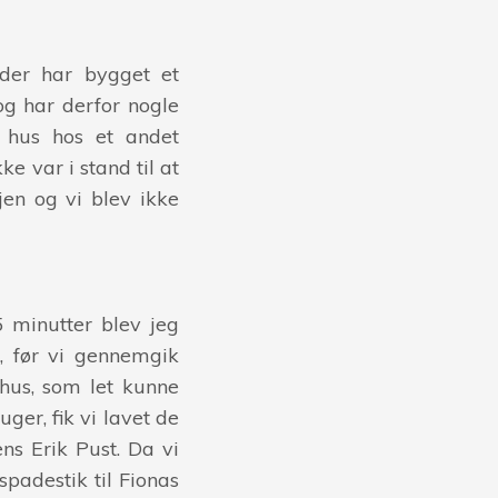
 der har bygget et
g har derfor nogle
t hus hos et andet
e var i stand til at
ejen og vi blev ikke
5 minutter blev jeg
, før vi gennemgik
hus, som let kunne
ger, fik vi lavet de
ens Erik Pust. Da vi
spadestik til Fionas