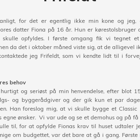
anligt, for det er egentlig ikke min kone og jeg,
res datter Fiona på 16 år. Hun er kørestolsbruger o
 skulle opfyldes. I første omgang fik vi tegnet e
 da det i oktober måned viste sig, at de alligevel ikk
ontaktede jeg Frifeldt, som vi kendte lidt til i forv
ores behov
 hurtigt og seriøst på min henvendelse, efter blot 1
algs- og byggerådgiver og der gik kun et par dage
n. Han foreslog mig, at vi skulle bygge et Classic 
es egne ønsker. Vi var ude og se et demohus og på få u
ulle til, for at opfylde Fionas krav til huset udtaler J
ige om budgettet, var det bare at gå i gang. Første 