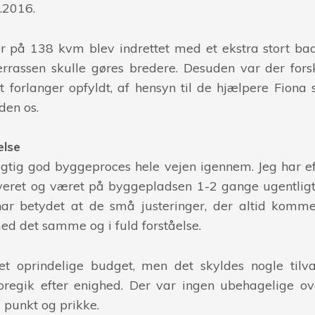
3.2016.
er på 138 kvm blev indrettet med et ekstra stort ba
 terrassen skulle gøres bredere. Desuden var der fors
t forlanger opfyldt, af hensyn til de hjælpere Fiona
den os.
else
igtig god byggeproces hele vejen igennem. Jeg har ef
veret og været på byggepladsen 1-2 gange ugentligt 
har betydet at de små justeringer, der altid kommer
ed det samme og i fuld forståelse.
det oprindelige budget, men det skyldes nogle tilva
oregik efter enighed. Der var ingen ubehagelige ov
il punkt og prikke.