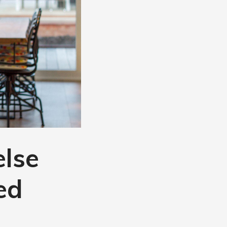
else
ed