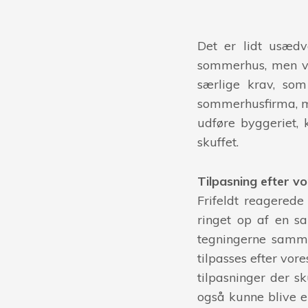
Det er lidt usædv
sommerhus, men vo
særlige krav, som
sommerhusfirma, men
udføre byggeriet, k
skuffet.
Tilpasning efter v
Frifeldt reagerede
ringet op af en s
tegningerne samme
tilpasses efter vor
tilpasninger der sk
også kunne blive en