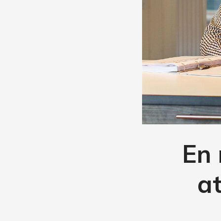
En 
a