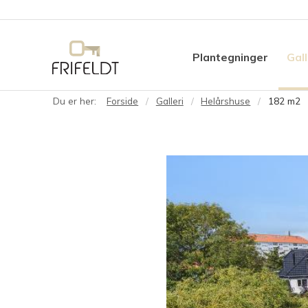
Plantegninger
Gall
Du er her:
Forside
Galleri
Helårshuse
182 m2