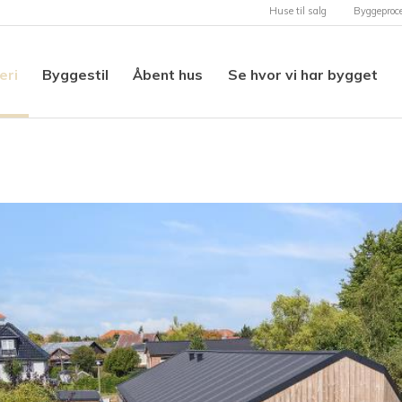
Huse til salg
Byggeproc
eri
Byggestil
Åbent hus
Se hvor vi har bygget