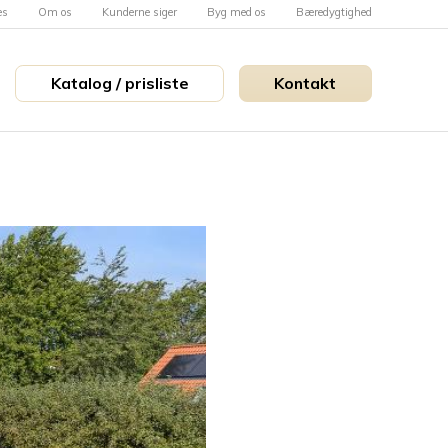
es
Om os
Kunderne siger
Byg med os
Bæredygtighed
Katalog / prisliste
Kontakt