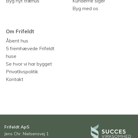
Byg nyt træhus
Kunderne siger
Byg med os
Om Frifeldt
Åbent hus
5 fremhævede Frifeldt
huse
Se hvor vi har bygget
Privatlivspolitik
Kontakt
Frifeldt ApS
Jens Chr. Nielsensvej 1