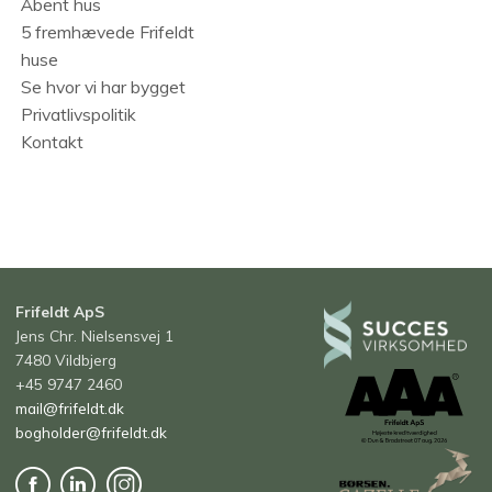
Åbent hus
5 fremhævede Frifeldt
huse
Se hvor vi har bygget
Privatlivspolitik
Kontakt
Frifeldt ApS
Jens Chr. Nielsensvej 1
7480 Vildbjerg
+45 9747 2460
mail@frifeldt.dk
bogholder@frifeldt.dk